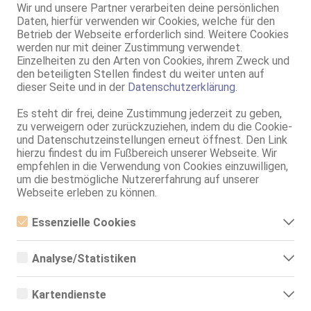
Deutsche Moni Mollig
Wir und unsere Partner verarbeiten deine persönlichen
Daten, hierfür verwenden wir Cookies, welche für den
50 Jahre, 100C, KF 42, 1.72m, stark behaart, deutsch
Betrieb der Webseite erforderlich sind. Weitere Cookies
AV, 69, NSa, NSp, Franz b. Ihr, MMF, Schmu., Kuscheln
werden nur mit deiner Zustimmung verwendet.
Einzelheiten zu den Arten von Cookies, ihrem Zweck und
Bad Münder am Deister
den beteiligten Stellen findest du weiter unten auf
10.4km, Am Deisterbahnhof 12
dieser Seite und in der
Datenschutzerklärung
.
HELENA
42 Jahre, 75B, KF 36/38, 1.70m, total rasiert, osteuropäisch
Es steht dir frei, deine Zustimmung jederzeit zu geben,
69, Franz b. Ihr, BV, Schmu., Kuscheln, Körperküs.
zu verweigern oder zurückzuziehen, indem du die Cookie-
und Datenschutzeinstellungen erneut öffnest. Den Link
Bad Münder am Deister
hierzu findest du im Fußbereich unserer Webseite. Wir
10.4km, Am Deisterbahnhof 12
empfehlen in die Verwendung von Cookies einzuwilligen,
ALINA
um die bestmögliche Nutzererfahrung auf unserer
Webseite erleben zu können.
43 Jahre, 80C, KF 40/42, 1.70m, teilrasiert, osteuropäisch
69, Franz b. Ihr, Schmu., Kuscheln, Mast., FE
Essenzielle Cookies
Bad Pyrmont
Essenzielle Cookies sind alle notwendigen Cookies, die für den
Betrieb der Webseite notwendig sind, indem Grundfunktionen
MONIKA!
Analyse/Statistiken
ermöglicht werden. Die Webseite kann ohne diese Cookies nicht
63 Jahre, 90D, KF 42, 1.77m, behaart, deutsch
richtig funktionieren.
Analyse- bzw. Statistikcookies sind Cookies, die der Analyse der
69, Franz b. Ihr, BV, Schmu., Kuscheln, Körperküs., DSa, DSp
Webseiten-Nutzung und der Erstellung von anonymisierten
Kartendienste
Zugriffsstatistiken dienen. Sie helfen den Webseiten-Besitzern zu
verstehen, wie Besucher mit Webseiten interagieren, indem
Kirchbrak