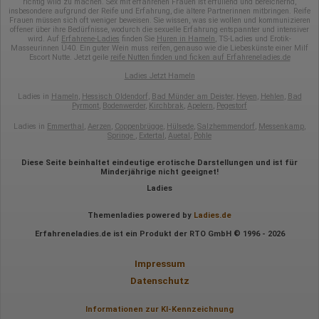
richtig wild zu machen. Sex mit erfahrenen Frauen ist erfüllend und bereichernd,
Daten anonym erhoben werden. Nur in Ausnahmefällen wird die
insbesondere aufgrund der Reife und Erfahrung, die ältere Partnerinnen mitbringen. Reife
volle IP-Adresse an einen Server von Google in den USA
Frauen müssen sich oft weniger beweisen. Sie wissen, was sie wollen und kommunizieren
übertragen und dort gekürzt. Die von dem Browser des Nutzers
offener über ihre Bedürfnisse, wodurch die sexuelle Erfahrung entspannter und intensiver
übermittelte IP-Adresse wird nicht mit anderen Daten von Google
wird. Auf
Erfahrene-Ladies
finden Sie
Huren in Hameln
, TS-Ladies und Erotik-
Masseurinnen Ü40. Ein guter Wein muss reifen, genauso wie die Liebeskünste einer Milf
zusammengeführt.
Escort Nutte. Jetzt geile
reife Nutten finden und ficken auf Erfahreneladies.de
Erhobene Informationen zum Besucherverhalten sind folgende:
Ladies Jetzt Hameln
Herkunft (Land und Stadt)
Ladies in
Hameln
,
Hessisch Oldendorf
,
Bad Münder am Deister
,
Heyen
,
Hehlen
,
Bad
Sprache
Pyrmont
,
Bodenwerder
,
Kirchbrak
,
Apelern
,
Pegestorf
Betriebssystem
Ladies in
Emmerthal
,
Aerzen
,
Coppenbrügge
,
Hülsede
,
Salzhemmendorf
,
Messenkamp
,
Gerät (PC, Tablet-PC oder Smartphone)
Springe
,
Extertal
,
Auetal
,
Pohle
Browser und alle verwendeten Add-ons
Auflösung des Computers
Besucherquelle (Facebook, Suchmaschine oder
Diese Seite beinhaltet eindeutige erotische Darstellungen und ist für
Minderjährige nicht geeignet!
verweisende Webseite)
Welche Dateien wurden heruntergeladen?
Ladies
Welche Videos angeschaut?
Wurden Werbebanner angeklickt?
Themenladies powered by
Ladies.de
Wohin ging der Besucher? Klickte er auf weitere Seiten des
Portals oder hat er sie komplett verlassen?
Erfahreneladies.de ist ein Produkt der RTO GmbH © 1996 - 2026
Wie lange blieb der Besucher?
Ort der Verarbeitung:
Impressum
Europäische Union & USA
Datenschutz
Hotjar
Informationen zur KI-Kennzeichnung