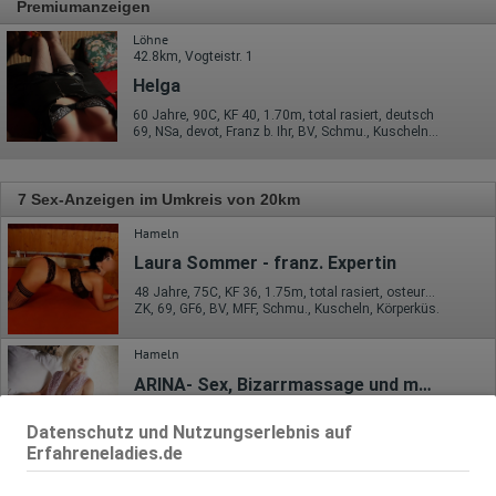
Premiumanzeigen
Löhne
42.8km, Vogteistr. 1
Helga
60 Jahre, 90C, KF 40, 1.70m, total rasiert, deutsch
69, NSa, devot, Franz b. Ihr, BV, Schmu., Kuscheln, Körperküs.
7 Sex-Anzeigen im Umkreis von 20km
Hameln
Laura Sommer - franz. Expertin
48 Jahre, 75C, KF 36, 1.75m, total rasiert, osteuropäisch
ZK, 69, GF6, BV, MFF, Schmu., Kuscheln, Körperküs.
Hameln
ARINA- Sex, Bizarrmassage und mehr
43 Jahre, 75C, KF 36, 1.55m, behaart, osteuropäisch
Datenschutz und Nutzungserlebnis auf
69, GF6, DT, NSa, Franz b. Ihr, MFF, Schmu., Kuscheln
Erfahreneladies.de
Hessisch Oldendorf