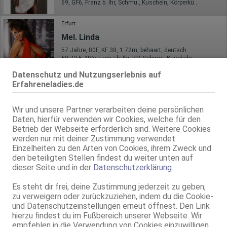
69, GF6, Franz b. Ihr, Schmu., Kuscheln, Körperküs., FE
Erfurt
Mel. Linda
57 Jahre, 80F, KF 38, 1.72m, behaart, deutsch
69, GF6, NSa, Franz b. Ihr, BV, Schmu., Kuscheln, Körperküs.
Datenschutz und Nutzungserlebnis auf
Schmalkalden
Erfahreneladies.de
Majka - NEUE NUMMER !
46 Jahre, 75C, KF 36, 1.72m, 56 kg, teilrasiert, mitteleuropäisch
Wir und unsere Partner verarbeiten deine persönlichen
ZK, 69, Franz b. Ihr, BV, Schmu., Kuscheln, Körperküs., DSa
Daten, hierfür verwenden wir Cookies, welche für den
Betrieb der Webseite erforderlich sind. Weitere Cookies
Weimar
werden nur mit deiner Zustimmung verwendet.
Deutsche Judy*
Einzelheiten zu den Arten von Cookies, ihrem Zweck und
den beteiligten Stellen findest du weiter unten auf
40 Jahre, 75E(DD), KF 38, 1.68m, total rasiert, deutsch
dieser Seite und in der
Datenschutzerklärung
.
AV, BV, Schmu., Kuscheln, Körperküs., DSa, Mast., Baden / Duschen
Es steht dir frei, deine Zustimmung jederzeit zu geben,
zu verweigern oder zurückzuziehen, indem du die Cookie-
und Datenschutzeinstellungen erneut öffnest. Den Link
hierzu findest du im Fußbereich unserer Webseite. Wir
empfehlen in die Verwendung von Cookies einzuwilligen,