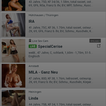
43 Jahre, 75D, KF 34/36, 1.58m, total rasiert, osteuropäisch
Erhobene Daten:
69, GF6, NSa, Franz b. Ihr, BV, MFF, Schmu., Kuscheln
Die erzeugten Informationen über die Benutzung unserer
Webseiten sowie die von dem Browser übermittelte IP-Adresse
Mühlhausen / Thüringen
werden übertragen und gespeichert. Dabei können aus den
verarbeiteten Daten pseudonyme Nutzungsprofile der Nutzer
IRA
erstellt werden. Diese Informationen wird Google gegebenenfalls
auch an Dritte übertragen, sofern dies gesetzlich
41 Jahre, 75C, KF 36, 1.70m, total rasiert, osteuropäisch
vorgeschrieben wird oder, soweit Dritte diese Daten im Auftrag
ZK, 69, GF6, Franz b. Ihr, BV, Schmu., Kuscheln, Körperküs.
von Google verarbeiten. Die IP-Adresse der Nutzer wird von
Google innerhalb von Mitgliedstaaten der Europäischen Union
Live Sex Cam
oder in anderen Vertragsstaaten des Abkommens über den
SpecialCerise
Europäischen Wirtschaftsraum gekürzt, dies bedeutet, dass alle
LIVE
Daten anonym erhoben werden. Nur in Ausnahmefällen wird die
weibl., 47 Jahre, C, schlank, 1,60m - 1,70m, 51-55kg, europäisch
volle IP-Adresse an einen Server von Google in den USA
Englisch
übertragen und dort gekürzt. Die von dem Browser des Nutzers
übermittelte IP-Adresse wird nicht mit anderen Daten von Google
zusammengeführt.
Arnstadt
MILA - Ganz Neu
Erhobene Informationen zum Besucherverhalten sind folgende:
47 Jahre, 80D, KF 38, 1.76m, teilrasiert, osteuropäisch
Herkunft (Land und Stadt)
ZK, 69, Franz b. Ihr, BV, Schmu., Kuscheln, Körperküs., EL
Sprache
Betriebssystem
Gerät (PC, Tablet-PC oder Smartphone)
Meiningen
Browser und alle verwendeten Add-ons
Linda
Auflösung des Computers
Besucherquelle (Facebook, Suchmaschine oder
44 Jahre, 75B, KF 34, 1.70m, total rasiert, osteuropäisch