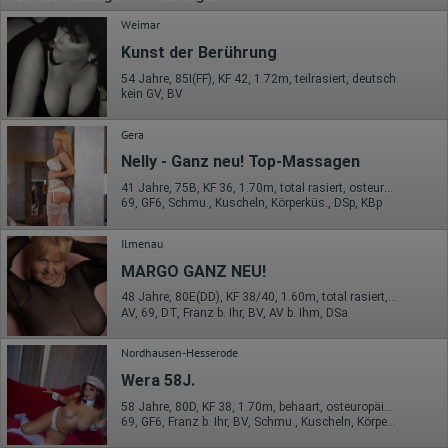
Weimar
Kunst der Berührung
54 Jahre, 85I(FF), KF 42, 1.72m, teilrasiert, deutsch
kein GV, BV
Gera
Nelly - Ganz neu! Top-Massagen
41 Jahre, 75B, KF 36, 1.70m, total rasiert, osteuropäisch
69, GF6, Schmu., Kuscheln, Körperküs., DSp, KBp
Ilmenau
MARGO GANZ NEU!
48 Jahre, 80E(DD), KF 38/40, 1.60m, total rasiert, osteuropäisch
AV, 69, DT, Franz b. Ihr, BV, AV b. Ihm, DSa
Nordhausen-Hesserode
Wera 58J.
58 Jahre, 80D, KF 38, 1.70m, behaart, osteuropäisch
69, GF6, Franz b. Ihr, BV, Schmu., Kuscheln, Körperküs., AV b. Ihm