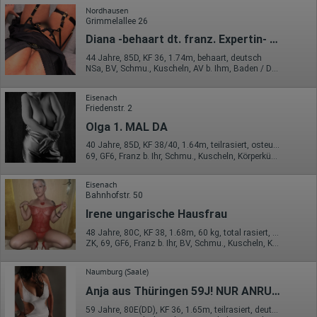
Nordhausen
Grimmelallee 26
Diana -behaart dt. franz. Expertin- Nur Anrufe
44 Jahre, 85D, KF 36, 1.74m, behaart, deutsch
NSa, BV, Schmu., Kuscheln, AV b. Ihm, Baden / Duschen
Eisenach
Friedenstr. 2
Olga 1. MAL DA
40 Jahre, 85D, KF 38/40, 1.64m, teilrasiert, osteuropäisch
69, GF6, Franz b. Ihr, Schmu., Kuscheln, Körperküs., DSa, DSp
Eisenach
Bahnhofstr. 50
Irene ungarische Hausfrau
48 Jahre, 80C, KF 38, 1.68m, 60 kg, total rasiert, osteuropäisch
ZK, 69, GF6, Franz b. Ihr, BV, Schmu., Kuscheln, Körperküs.
Naumburg (Saale)
Anja aus Thüringen 59J! NUR ANRUFE!
59 Jahre, 80E(DD), KF 36, 1.65m, teilrasiert, deutsch