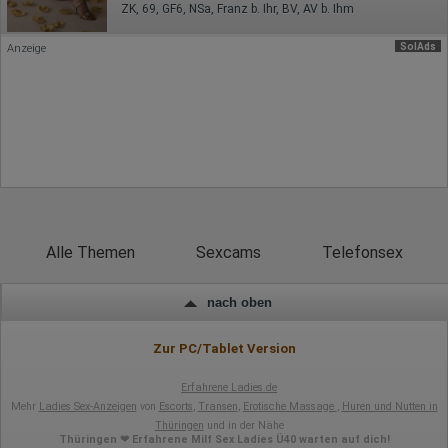
verweisende Webseite)
ZK, 69, GF6, NSa, Franz b. Ihr, BV, AV b. Ihm
Welche Dateien wurden heruntergeladen?
Welche Videos angeschaut?
SolAds
Wurden Werbebanner angeklickt?
Anzeige
Wohin ging der Besucher? Klickte er auf weitere Seiten des
Portals oder hat er sie komplett verlassen?
Wie lange blieb der Besucher?
Ort der Verarbeitung:
Europäische Union & USA
Hotjar
Wir nutzen Hotjar als Webanalysedient. Es wird verwendet, um
Daten über das Benutzerverhalten zu sammeln. Hotjar kann
auch im Rahmen von Umfragen und Feedbackfunktionen, die
Alle Themen
Sexcams
Telefonsex
auf unserer Website eingebunden sind, von Ihnen bereitgestellte
Informationen verarbeiten.
Herausgeber:
nach oben
Hotjar Limited, Malta
Erhobene Daten:
Zur PC/Tablet Version
Datum und Uhrzeit des Besuchs
Erfahrene Ladies.de
Gerätetyp
Geografischer Standort
Mehr
Ladies Sex-Anzeigen
von
Escorts
,
Transen
,
Erotische Massage
,
Huren und Nutten in
IP-Adresse
Thüringen
und in der Nähe
Mausbewegungen
Thüringen ❤ Erfahrene Milf Sex Ladies Ü40 warten auf dich!