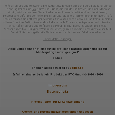
Besuchte Seiten
Referrer URL
Reife, erfahrene
Ladies
stellen ein einzigartiges Erlebnis dar, denn durch die langjährige
Erfahrung kennen sie
Sex
Kniffe und Tricks, die Punkte und Stellen, um einen Mann so
Bildschirmauflösung
richtig wild zu machen. Sex mit erfahrenen Frauen ist erfüllend und bereichernd,
Eindeutige Gerätekennung
insbesondere aufgrund der Reife und Erfahrung, die ältere Partnerinnen mitbringen. Reife
Sprachinformationen
Frauen müssen sich oft weniger beweisen. Sie wissen, was sie wollen und kommunizieren
Gerätebestriebssystem
offener über ihre Bedürfnisse, wodurch die sexuelle Erfahrung entspannter und intensiver
wird. Auf
Erfahrene-Ladies
finden Sie
Huren in Thüringen
, TS-Ladies und Erotik-
Browser-Typ
Masseurinnen Ü40. Ein guter Wein muss reifen, genauso wie die Liebeskünste einer Milf
Klicks
Escort Nutte. Jetzt geile
reife Nutten finden und ficken auf Erfahreneladies.de
Domain-Name
Eindeutige Benutzerkennung
Ladies Jetzt Thüringen
Antworten auf Umfragen
Diese Seite beinhaltet eindeutige erotische Darstellungen und ist für
Ort der Verarbeitung:
Minderjährige nicht geeignet!
Europäische Union
Ladies
Rechtliche Grundlage der Verarbeitung
Art. 6 Abs. 1 S. 1 lit. a DSGVO
Themenladies powered by
Ladies.de
Erfahreneladies.de ist ein Produkt der RTO GmbH © 1996 - 2026
Impressum
Datenschutz
Informationen zur KI-Kennzeichnung
Cookie- und Datenschutzeinstellungen anpassen