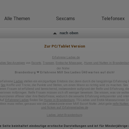
Google verarbeiten. Die IP-Adresse der Nutzer wird von Google innerhalb
von Mitgliedstaaten der Europäischen Union oder in anderen
Vertragsstaaten des Abkommens über den Europäischen
Wirtschaftsraum gekürzt, dies bedeutet, dass alle Daten anonym
Alle Themen
Sexcams
Telefonsex
erhoben werden. Nur in Ausnahmefällen wird die volle IP-Adresse an
einen Server von Google in den USA übertragen und dort gekürzt. Die von
dem Browser des Nutzers übermittelte IP-Adresse wird nicht mit andere
nach oben
Daten von Google zusammengeführt.
Erhobene Informationen zum Besucherverhalten sind folgende:
Zur PC/Tablet Version
Herkunft (Land und Stadt)
Sprache
Erfahrene Ladies.de
Betriebssystem
dies Sex-Anzeigen
von
Escorts
,
Transen
,
Erotische Massage
,
Huren und Nutten in Brandenbu
Gerät (PC, Tablet-PC oder Smartphone)
der Nähe
Browser und alle verwendeten Add-ons
Brandenburg ❤ Erfahrene Milf Sex Ladies Ü40 warten auf dich!
Auflösung des Computers
Besucherquelle (Facebook, Suchmaschine oder verweisende
 erfahrene
Ladies
stellen ein einzigartiges Erlebnis dar, denn durch die langjährige Erfahrung
Webseite)
e
Sex
Kniffe und Tricks, die Punkte und Stellen, um einen Mann so richtig wild zu machen. Sex 
Welche Dateien wurden heruntergeladen?
enen Frauen ist erfüllend und bereichernd, insbesondere aufgrund der Reife und Erfahrung, die
nerinnen mitbringen. Reife Frauen müssen sich oft weniger beweisen. Sie wissen, was sie wolle
Welche Videos angeschaut?
unizieren offener über ihre Bedürfnisse, wodurch die sexuelle Erfahrung entspannter und inten
Wurden Werbebanner angeklickt?
 Auf
Erfahrene-Ladies
finden Sie
Huren in Brandenburg
, TS-Ladies und Erotik-Masseurinnen Ü4
Wohin ging der Besucher? Klickte er auf weitere Seiten des Portals
Wein muss reifen, genauso wie die Liebeskünste einer Milf Escort Nutte. Jetzt geile
reife Nutten
oder hat er sie komplett verlassen?
und ficken auf Erfahreneladies.de
Wie lange blieb der Besucher?
Ladies Jetzt Brandenburg
Ort der Verarbeitung:
Europäische Union & USA
e Seite beinhaltet eindeutige erotische Darstellungen und ist für Minderjährige 