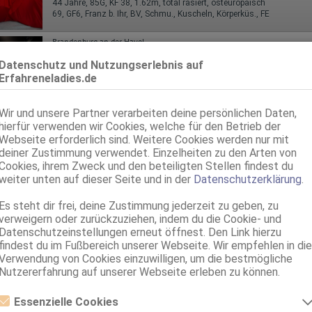
44 Jahre, 85G, KF 38, 1.62m, total rasiert, osteuropäisch
69, GF6, Franz b. Ihr, BV, Schmu., Kuscheln, Körperküs., FE
Brandenburg an der Havel
Paulinerstr. 21
Datenschutz und Nutzungserlebnis auf
Linda - ganz NEU!
Erfahreneladies.de
40 Jahre, 85E(DD), KF 40/42, 1.65m, total rasiert, karibisch
ZK, AV, 69, GF6, Franz b. Ihr, BV, Schmu., Kuscheln
Wir und unsere Partner verarbeiten deine persönlichen Daten,
hierfür verwenden wir Cookies, welche für den Betrieb der
Königs Wusterhausen
Webseite erforderlich sind. Weitere Cookies werden nur mit
Lilly
deiner Zustimmung verwendet. Einzelheiten zu den Arten von
Cookies, ihrem Zweck und den beteiligten Stellen findest du
40 Jahre, 100E(DD), KF 50, 1.73m, 110 kg, total rasiert, deutsch
69, Franz b. Ihr, Schmu., Kuscheln, Körperküs., DSa, Mast., FE
weiter unten auf dieser Seite und in der
Datenschutzerklärung
.
Luckenwalde
Es steht dir frei, deine Zustimmung jederzeit zu geben, zu
verweigern oder zurückzuziehen, indem du die Cookie- und
Marina aus Russland
Datenschutzeinstellungen erneut öffnest. Den Link hierzu
47 Jahre, 90E(DD), KF 42, 1.67m, total rasiert, osteuropäisch
findest du im Fußbereich unserer Webseite. Wir empfehlen in die
ZK, 69, GF6, NSa, NSp, Franz b. Ihr, BV
Verwendung von Cookies einzuwilligen, um die bestmögliche
Nutzererfahrung auf unserer Webseite erleben zu können.
Cottbus
Kolkwitzer Str. 36
Essenzielle Cookies
Reife deutsche Lady sucht deutschen Mann!