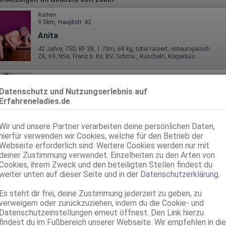
Rüthen
9.5km, Hauptstr. 42
Anita
42 Jahre, 75D, KF 38, 1.70m, 68 kg, total rasiert, osteuropäisch
ZK, 69, NSa, Franz b. Ihr, BV, Schmu., Kuscheln, Körperküs.
Lippstadt
Ola
Datenschutz und Nutzungserlebnis auf
Erfahreneladies.de
41 Jahre, 80B, KF 36, 1.58m, 65 kg, total rasiert, osteuropäisch
ZK, 69, GF6, DT, NSa, Franz b. Ihr, Schmu., Kuscheln
Wir und unsere Partner verarbeiten deine persönlichen Daten,
Lippstadt
hierfür verwenden wir Cookies, welche für den Betrieb der
12.1km, Soeststr. 16a
Webseite erforderlich sind. Weitere Cookies werden nur mit
Laura
deiner Zustimmung verwendet. Einzelheiten zu den Arten von
Atelier
Cookies, ihrem Zweck und den beteiligten Stellen findest du
weiter unten auf dieser Seite und in der
Datenschutzerklärung
.
45 Jahre, 80C, KF 40, 1.68m, total rasiert, mitteleuropäisch
AV, 69, Schmu., Kuscheln, Körperküs., KBp, Mast., FE
Es steht dir frei, deine Zustimmung jederzeit zu geben, zu
Paderborn
verweigern oder zurückzuziehen, indem du die Cookie- und
17.5km, Bahnhofstr. 92
Datenschutzeinstellungen erneut öffnest. Den Link hierzu
findest du im Fußbereich unserer Webseite. Wir empfehlen in die
LAURA!