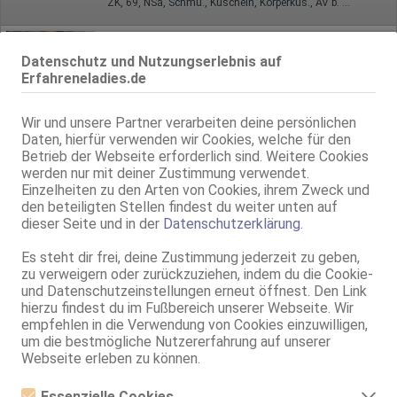
ZK, 69, NSa, Schmu., Kuscheln, Körperküs., AV b. Ihm, DSa
Ginsheim-Gustavsburg
8.2km, Am Mainufer 14a
Datenschutz und Nutzungserlebnis auf
Deutsche Patrizia - Rhein-Main-Massage
Erfahreneladies.de
Rhein-Main Massage
40 Jahre, 85D, KF 38, 1.70m, 70 kg, total rasiert, deutsch
Wir und unsere Partner verarbeiten deine persönlichen
ZK, AV, 69, GF6, DT, devot, Franz b. Ihr
Daten, hierfür verwenden wir Cookies, welche für den
Betrieb der Webseite erforderlich sind. Weitere Cookies
Groß-Gerau
werden nur mit deiner Zustimmung verwendet.
10.0km, Schlesische Str. 5b
Einzelheiten zu den Arten von Cookies, ihrem Zweck und
Deutsche Mina - Rhein-Main-Massage
den beteiligten Stellen findest du weiter unten auf
Rhein-Main Massage
dieser Seite und in der
Datenschutzerklärung
.
46 Jahre, 80D, KF 36/38, 1.60m, 60 kg, teilrasiert, orientalisch
ZK, 69, NSa, Franz b. Ihr, BV, Schmu., Kuscheln, Körperküs.
Es steht dir frei, deine Zustimmung jederzeit zu geben,
zu verweigern oder zurückzuziehen, indem du die Cookie-
Wiesbaden
und Datenschutzeinstellungen erneut öffnest. Den Link
11.1km, Peter-Sander-Str. 2
hierzu findest du im Fußbereich unserer Webseite. Wir
Lucia 1. Mal da - L'amour Suites
empfehlen in die Verwendung von Cookies einzuwilligen,
L'amour Suite
um die bestmögliche Nutzererfahrung auf unserer
Webseite erleben zu können.
40 Jahre, 100D, KF 40, 1.70m, total rasiert, exotisch
ZK, 69, DT, NSa, BV, Schmu., Kuscheln, Körperküs.
Essenzielle Cookies