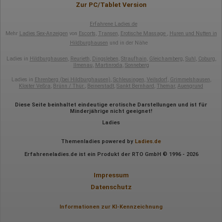
Zur PC/Tablet Version
Erfahrene Ladies.de
Mehr
Ladies Sex-Anzeigen
von
Escorts
,
Transen
,
Erotische Massage
,
Huren und Nutten in
Hildburghausen
und in der Nähe
Ladies in
Hildburghausen
,
Reurieth
,
Dingsleben
,
Straufhain
,
Gleichamberg
,
Suhl
,
Coburg
,
Ilmenau
,
Martinroda
,
Sonneberg
Ladies in
Ehrenberg (bei Hildburghausen)
,
Schleusingen
,
Veilsdorf
,
Grimmelshausen
,
Kloster Veßra
,
Brünn / Thür.
,
Beinerstadt
,
Sankt Bernhard
,
Themar
,
Auengrund
Diese Seite beinhaltet eindeutige erotische Darstellungen und ist für
Minderjährige nicht geeignet!
Ladies
Themenladies powered by
Ladies.de
Erfahreneladies.de ist ein Produkt der RTO GmbH © 1996 - 2026
Impressum
Datenschutz
Informationen zur KI-Kennzeichnung