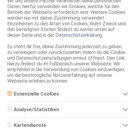
Wir und unsere Partner verarbeiten deine persönlichen
Daten, hierfür verwenden wir Cookies, welche für den
Betrieb der Webseite erforderlich sind. Weitere Cookies
Fulda
werden nur mit deiner Zustimmung verwendet.
Kassandra - heiße Milf
Einzelheiten zu den Arten von Cookies, ihrem Zweck und
48 Jahre, 90E(DD), KF 40/42, 1.68m, teilrasiert, osteuropäisch
den beteiligten Stellen findest du weiter unten auf
69, GF6, BV, Schmu., Kuscheln, Körperküs., AV b. Ihm, KBp
dieser Seite und in der
Datenschutzerklärung
.
Fulda
Es steht dir frei, deine Zustimmung jederzeit zu geben,
zu verweigern oder zurückzuziehen, indem du die Cookie-
GANZ NEU! ZÄRTLICHE ALISA!
und Datenschutzeinstellungen erneut öffnest. Den Link
43 Jahre, 75E(DD), KF 36, 1.67m, total rasiert, osteuropäisch
hierzu findest du im Fußbereich unserer Webseite. Wir
69, GF6, NSa, BV, Schmu., Kuscheln, Körperküs., DSa
empfehlen in die Verwendung von Cookies einzuwilligen,
um die bestmögliche Nutzererfahrung auf unserer
Fulda
Webseite erleben zu können.
75.1km, Leipziger Str. 33
Ola aus Polen hot 40 - Naturbusen
Essenzielle Cookies
40 Jahre, 85D, KF 38, 1.67m, teilrasiert, osteuropäisch
Essenzielle Cookies sind alle notwendigen Cookies, die für den
ZK, AV, GF6, NSa, devot, Franz b. Ihr, BV
Betrieb der Webseite notwendig sind, indem Grundfunktionen
Analyse/Statistiken
ermöglicht werden. Die Webseite kann ohne diese Cookies nicht
Fulda
richtig funktionieren.
Analyse- bzw. Statistikcookies sind Cookies, die der Analyse der
Webseiten-Nutzung und der Erstellung von anonymisierten
Deutsche Victoria - Nur von Mo - Fr
Kartendienste
Zugriffsstatistiken dienen. Sie helfen den Webseiten-Besitzern zu
verstehen, wie Besucher mit Webseiten interagieren, indem
50 Jahre, 80E(DD), KF 36/38, 1.65m, 64 kg, total rasiert, deutsch
Google Maps