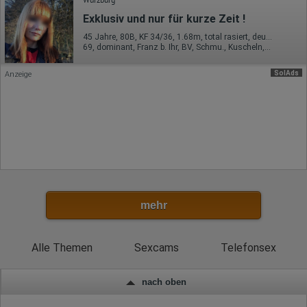
Europäische Union
Exklusiv und nur für kurze Zeit !
Rechtliche Grundlage der Verarbeitung
Art. 6 Abs. 1 S. 1 lit. a DSGVO
45 Jahre, 80B, KF 34/36, 1.68m, total rasiert, deutsch
69, dominant, Franz b. Ihr, BV, Schmu., Kuscheln, Körperküs., DSa
SolAds
Anzeige
mehr
Alle Themen
Sexcams
Telefonsex
nach oben