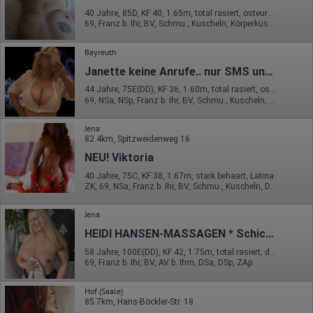
volle IP-Adresse an einen Server von Google in den USA
40 Jahre, 85D, KF 40, 1.65m, total rasiert, osteuropäisch
übertragen und dort gekürzt. Die von dem Browser des Nutzers
69, Franz b. Ihr, BV, Schmu., Kuscheln, Körperküs., DSa, DSp
übermittelte IP-Adresse wird nicht mit anderen Daten von Google
zusammengeführt.
Bayreuth
Erhobene Informationen zum Besucherverhalten sind folgende:
Janette keine Anrufe.. nur SMS und WhatsApp..
Herkunft (Land und Stadt)
44 Jahre, 75E(DD), KF 36, 1.60m, total rasiert, osteuropäisch
Sprache
69, NSa, NSp, Franz b. Ihr, BV, Schmu., Kuscheln, Körperküs.
Betriebssystem
Gerät (PC, Tablet-PC oder Smartphone)
Jena
Browser und alle verwendeten Add-ons
82.4km, Spitzweidenweg 16
Auflösung des Computers
Besucherquelle (Facebook, Suchmaschine oder
NEU! Viktoria
verweisende Webseite)
Welche Dateien wurden heruntergeladen?
40 Jahre, 75C, KF 38, 1.67m, stark behaart, Latina
ZK, 69, NSa, Franz b. Ihr, BV, Schmu., Kuscheln, DSa
Welche Videos angeschaut?
Wurden Werbebanner angeklickt?
Wohin ging der Besucher? Klickte er auf weitere Seiten des
Jena
Portals oder hat er sie komplett verlassen?
Wie lange blieb der Besucher?
HEIDI HANSEN-MASSAGEN * Schicke Blondine aus Norddeutschland
Ort der Verarbeitung:
58 Jahre, 100E(DD), KF 42, 1.75m, total rasiert, deutsch
69, Franz b. Ihr, BV, AV b. Ihm, DSa, DSp, ZAp
Europäische Union & USA
Hotjar
Hof (Saale)
85.7km, Hans-Böckler-Str. 18
Wir nutzen Hotjar als Webanalysedient. Es wird verwendet, um