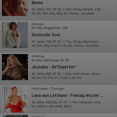
Daten über das Benutzerverhalten zu sammeln. Hotjar kann
Beate
auch im Rahmen von Umfragen und Feedbackfunktionen, die
50 Jahre, 75C, KF 38, 1.65m, 64 kg, behaart, mitteleuropäisch
auf unserer Website eingebunden sind, von Ihnen bereitgestellte
ZK, 69, GF6, NSa, NSp, BV, Schmu., Kuscheln
Informationen verarbeiten.
Herausgeber:
Kitzingen
Hotjar Limited, Malta
86.7km, Flugplatzstr. 25b
Deutsche Susi
Erhobene Daten:
47 Jahre, 75D, KF 36, 1.71m, 55 kg, total rasiert, deutsch
Datum und Uhrzeit des Besuchs
69, GF6, NSa, Franz b. Ihr, BV, Schmu., Kuscheln, Körperküs.
Gerätetyp
Geografischer Standort
IP-Adresse
Würzburg
Mausbewegungen
89.2km, Nürnberger Str. 88
Besuchte Seiten
Jessyka - AV Expertin*
Referrer URL
Bildschirmauflösung
40 Jahre, 85D, KF 38, 1.62m, total rasiert, osteuropäisch
Eindeutige Gerätekennung
ZK, AV, 69, GF6, DT, Franz b. Ihr, BV
Sprachinformationen
Gerätebestriebssystem
Browser-Typ
Mühlhausen / Thüringen
Klicks
Lana aus Lettland - Freitag letzter Tag bis 16 Uhr
Domain-Name
Eindeutige Benutzerkennung
42 Jahre, 80E(DD), KF 38, 1.70m, teilrasiert, osteuropäisch
Antworten auf Umfragen
BV, Schmu., Kuscheln, Mast.
Ort der Verarbeitung:
Würzburg