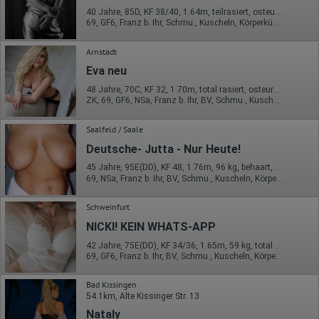
40 Jahre, 85D, KF 38/40, 1.64m, teilrasiert, osteuropäisch
69, GF6, Franz b. Ihr, Schmu., Kuscheln, Körperküs., DSa, DSp
Arnstadt
Eva neu
48 Jahre, 70C, KF 32, 1.70m, total rasiert, osteuropäisch
ZK, 69, GF6, NSa, Franz b. Ihr, BV, Schmu., Kuscheln
Saalfeld / Saale
Deutsche- Jutta - Nur Heute!
45 Jahre, 95E(DD), KF 48, 1.76m, 96 kg, behaart, deutsch
69, NSa, Franz b. Ihr, BV, Schmu., Kuscheln, Körperküs., Mast.
Schweinfurt
NICKI! KEIN WHATS-APP
42 Jahre, 75E(DD), KF 34/36, 1.65m, 59 kg, total rasiert, osteuropäisch
69, GF6, Franz b. Ihr, BV, Schmu., Kuscheln, Körperküs., DSa
Bad Kissingen
54.1km, Alte Kissinger Str. 13
Nataly