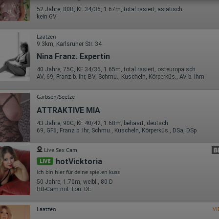
sind unter folgendem Link und in der Datenschutzerklärung zu finden.
52 Jahre, 80B, KF 34/36, 1.67m, total rasiert, asiatisch
https://developers.google.com/analytics/devguides/collection/analyt
kein GV
icsjs/cookie-usage?hl=de#gtagjs_google_analytics_4_-
_cookie_usage
Laatzen
Herausgeber:
9.3km, Karlsruher Str. 34
Google Ireland Limited
Nina Franz. Expertin
Erhobene Daten:
40 Jahre, 75C, KF 34/36, 1.65m, total rasiert, osteuropäisch
Die erzeugten Informationen über die Benutzung unserer Webseiten
AV, 69, Franz b. Ihr, BV, Schmu., Kuscheln, Körperküs., AV b. Ihm
sowie die von dem Browser übermittelte IP-Adresse werden übertragen
und gespeichert. Dabei können aus den verarbeiteten Daten pseudonym
Nutzungsprofile der Nutzer erstellt werden. Diese Informationen wird
Garbsen/Seelze
Google gegebenenfalls auch an Dritte übertragen, sofern dies gesetzlich
ATTRAKTIVE MIA
vorgeschrieben wird oder, soweit Dritte diese Daten im Auftrag von
Google verarbeiten. Die IP-Adresse der Nutzer wird von Google innerhalb
43 Jahre, 90G, KF 40/42, 1.68m, behaart, deutsch
von Mitgliedstaaten der Europäischen Union oder in anderen
69, GF6, Franz b. Ihr, Schmu., Kuscheln, Körperküs., DSa, DSp
Vertragsstaaten des Abkommens über den Europäischen
Wirtschaftsraum gekürzt, dies bedeutet, dass alle Daten anonym
Live Sex Cam
erhoben werden. Nur in Ausnahmefällen wird die volle IP-Adresse an
einen Server von Google in den USA übertragen und dort gekürzt. Die von
hotVicktoria
LIVE
dem Browser des Nutzers übermittelte IP-Adresse wird nicht mit andere
Ich bin hier für deine spielen kuss
Daten von Google zusammengeführt.
50 Jahre, 1.70m, weibl., 80 D
Erhobene Informationen zum Besucherverhalten sind folgende:
HD-Cam mit Ton: DE
Herkunft (Land und Stadt)
Laatzen
VI
Sprache