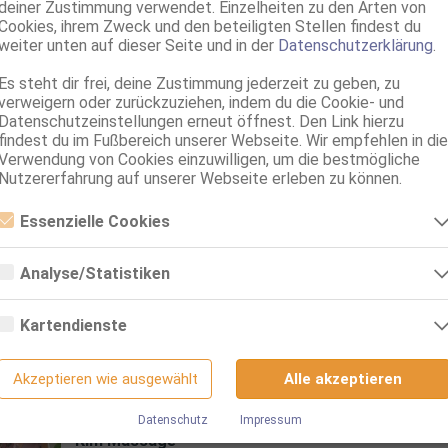
deiner Zustimmung verwendet. Einzelheiten zu den Arten von
Cookies, ihrem Zweck und den beteiligten Stellen findest du
weiter unten auf dieser Seite und in der
Datenschutzerklärung
.
Es steht dir frei, deine Zustimmung jederzeit zu geben, zu
verweigern oder zurückzuziehen, indem du die Cookie- und
Datenschutzeinstellungen erneut öffnest. Den Link hierzu
Hannover
findest du im Fußbereich unserer Webseite. Wir empfehlen in die
4.1km, Beneckeallee 30
Verwendung von Cookies einzuwilligen, um die bestmögliche
Nutzererfahrung auf unserer Webseite erleben zu können.
Bonni bei Passion Massage
Passionmassage -Kein OV/GV
Essenzielle Cookies
40 Jahre, 90E(DD), KF 36, 1.63m, total rasiert, osteuropäisch
kein GV
Essenzielle Cookies sind alle notwendigen Cookies, die für den Betrieb
der Webseite notwendig sind, indem Grundfunktionen ermöglicht
Analyse/Statistiken
Hannover
werden. Die Webseite kann ohne diese Cookies nicht richtig
VI
8.5km, Knauerweg 3-5
funktionieren.
Analyse- bzw. Statistikcookies sind Cookies, die der Analyse der
Webseiten-Nutzung und der Erstellung von anonymisierten
Jessica
Kartendienste
Zugriffsstatistiken dienen. Sie helfen den Webseiten-Besitzern zu
50 Jahre, 80C, KF 38/40, 1.65m, teilrasiert, deutsch
verstehen, wie Besucher mit Webseiten interagieren, indem
Google Maps
ZK, AV, 69, NSa, NSp, Franz b. Ihr, BV
Informationen anonym gesammelt und gemeldet werden.
Akzeptieren wie ausgewählt
Alle akzeptieren
Google Analytics
Wenn Sie Google Maps auf unserer Webseite nutzen, können
Hannover
Informationen über Ihre Benutzung dieser Seite sowie Ihre IP-Adresse an
9.3km, Anderter Str. 86a
Datenschutz
Impressum
Wir nutzen Google Analytics, wodurch Drittanbieter-Cookies gesetzt
einen Server in den USA übertragen und auf diesem Server gespeichert
Kim Massage
werden. Näheres zu Google Analytics und zu den verwendeten Cookies
werden.