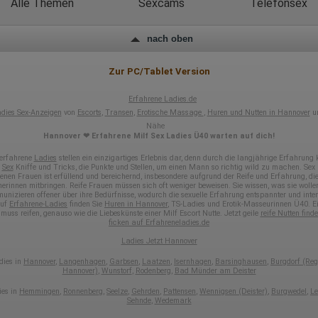
Alle Themen
Sexcams
Telefonsex
Gerätetyp
Geografischer Standort
IP-Adresse
nach oben
Mausbewegungen
Besuchte Seiten
Referrer URL
Zur PC/Tablet Version
Bildschirmauflösung
Eindeutige Gerätekennung
Sprachinformationen
Erfahrene Ladies.de
Gerätebestriebssystem
dies Sex-Anzeigen
von
Escorts
,
Transen
,
Erotische Massage
,
Huren und Nutten in Hannover
un
Browser-Typ
Nähe
Klicks
Hannover ❤ Erfahrene Milf Sex Ladies Ü40 warten auf dich!
Domain-Name
Eindeutige Benutzerkennung
 erfahrene
Ladies
stellen ein einzigartiges Erlebnis dar, denn durch die langjährige Erfahrung
Antworten auf Umfragen
e
Sex
Kniffe und Tricks, die Punkte und Stellen, um einen Mann so richtig wild zu machen. Sex 
enen Frauen ist erfüllend und bereichernd, insbesondere aufgrund der Reife und Erfahrung, die
Ort der Verarbeitung:
nerinnen mitbringen. Reife Frauen müssen sich oft weniger beweisen. Sie wissen, was sie wolle
unizieren offener über ihre Bedürfnisse, wodurch die sexuelle Erfahrung entspannter und inten
Europäische Union
Auf
Erfahrene-Ladies
finden Sie
Huren in Hannover
, TS-Ladies und Erotik-Masseurinnen Ü40. Ei
muss reifen, genauso wie die Liebeskünste einer Milf Escort Nutte. Jetzt geile
reife Nutten find
Rechtliche Grundlage der Verarbeitung
ficken auf Erfahreneladies.de
Art. 6 Abs. 1 S. 1 lit. a DSGVO
Ladies Jetzt Hannover
dies in
Hannover
,
Langenhagen
,
Garbsen
,
Laatzen
,
Isernhagen
,
Barsinghausen
,
Burgdorf (Reg
Hannover)
,
Wunstorf
,
Rodenberg
,
Bad Münder am Deister
ies in
Hemmingen
,
Ronnenberg
,
Seelze
,
Gehrden
,
Pattensen
,
Wennigsen (Deister)
,
Burgwedel
,
Le
Sehnde
,
Wedemark