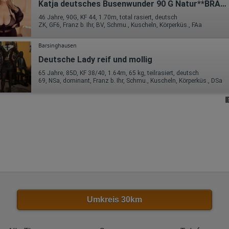
Betriebssystem
Katja deutsches Busenwunder 90 G Natur**BRANDNEU**
Gerät (PC, Tablet-PC oder Smartphone)
Browser und alle verwendeten Add-ons
46 Jahre, 90G, KF 44, 1.70m, total rasiert, deutsch
ZK, GF6, Franz b. Ihr, BV, Schmu., Kuscheln, Körperküs., FAa
Auflösung des Computers
Besucherquelle (Facebook, Suchmaschine oder verweisende
Webseite)
Barsinghausen
Welche Dateien wurden heruntergeladen?
Welche Videos angeschaut?
Deutsche Lady reif und mollig
Wurden Werbebanner angeklickt?
65 Jahre, 85D, KF 38/40, 1.64m, 65 kg, teilrasiert, deutsch
Wohin ging der Besucher? Klickte er auf weitere Seiten des Portals
69, NSa, dominant, Franz b. Ihr, Schmu., Kuscheln, Körperküs., DSa
oder hat er sie komplett verlassen?
Wie lange blieb der Besucher?
Ort der Verarbeitung:
Europäische Union & USA
Hotjar
Wir nutzen Hotjar als Webanalysedient. Es wird verwendet, um Daten
über das Benutzerverhalten zu sammeln. Hotjar kann auch im Rahmen
von Umfragen und Feedbackfunktionen, die auf unserer Website
eingebunden sind, von Ihnen bereitgestellte Informationen verarbeiten.
Herausgeber:
Hotjar Limited, Malta
Umkreis 30km
Erhobene Daten:
Datum und Uhrzeit des Besuchs