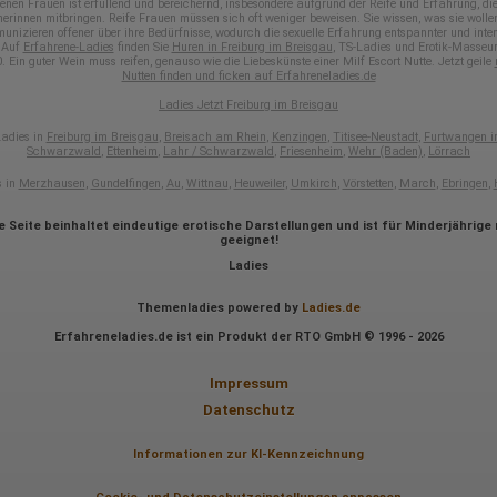
Daten von Google zusammengeführt.
enen Frauen ist erfüllend und bereichernd, insbesondere aufgrund der Reife und Erfahrung, die
nerinnen mitbringen. Reife Frauen müssen sich oft weniger beweisen. Sie wissen, was sie wolle
unizieren offener über ihre Bedürfnisse, wodurch die sexuelle Erfahrung entspannter und inten
Erhobene Informationen zum Besucherverhalten sind folgende:
 Auf
Erfahrene-Ladies
finden Sie
Huren in Freiburg im Breisgau
, TS-Ladies und Erotik-Masseu
. Ein guter Wein muss reifen, genauso wie die Liebeskünste einer Milf Escort Nutte. Jetzt geile
Herkunft (Land und Stadt)
Nutten finden und ficken auf Erfahreneladies.de
Sprache
Ladies Jetzt Freiburg im Breisgau
Betriebssystem
Gerät (PC, Tablet-PC oder Smartphone)
adies in
Freiburg im Breisgau
,
Breisach am Rhein
,
Kenzingen
,
Titisee-Neustadt
,
Furtwangen i
Browser und alle verwendeten Add-ons
Schwarzwald
,
Ettenheim
,
Lahr / Schwarzwald
,
Friesenheim
,
Wehr (Baden)
,
Lörrach
Auflösung des Computers
Besucherquelle (Facebook, Suchmaschine oder verweisende
s in
Merzhausen
,
Gundelfingen
,
Au
,
Wittnau
,
Heuweiler
,
Umkirch
,
Vörstetten
,
March
,
Ebringen
,
Webseite)
Welche Dateien wurden heruntergeladen?
e Seite beinhaltet eindeutige erotische Darstellungen und ist für Minderjährige 
Welche Videos angeschaut?
geeignet!
Wurden Werbebanner angeklickt?
Wohin ging der Besucher? Klickte er auf weitere Seiten des Portals
Ladies
oder hat er sie komplett verlassen?
Wie lange blieb der Besucher?
Themenladies powered by
Ladies.de
Ort der Verarbeitung:
Erfahreneladies.de ist ein Produkt der RTO GmbH © 1996 - 2026
Europäische Union & USA
Impressum
Hotjar
Datenschutz
Wir nutzen Hotjar als Webanalysedient. Es wird verwendet, um Daten
über das Benutzerverhalten zu sammeln. Hotjar kann auch im Rahmen
Informationen zur KI-Kennzeichnung
von Umfragen und Feedbackfunktionen, die auf unserer Website
eingebunden sind, von Ihnen bereitgestellte Informationen verarbeiten.