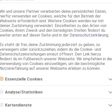
Freiburg im Breisgau
Wir und unsere Partner verarbeiten deine persönlichen Daten,
3.0km, Wiesentalstr. 1
hierfür verwenden wir Cookies, welche für den Betrieb der
JULIA
Webseite erforderlich sind. Weitere Cookies werden nur mit
48 Jahre, 80D, KF 40, 1.65m, behaart, osteuropäisch
deiner Zustimmung verwendet. Einzelheiten zu den Arten von
AV, 69, GF6, NSa, Franz b. Ihr, BV, Schmu., Kuscheln
Cookies, ihrem Zweck und den beteiligten Stellen findest du
weiter unten auf dieser Seite und in der
Datenschutzerklärung
.
Freiburg im Breisgau
3.0km, Wiesentalstr. 1
Es steht dir frei, deine Zustimmung jederzeit zu geben, zu
Xena - in klimatisierten Raum
verweigern oder zurückzuziehen, indem du die Cookie- und
Datenschutzeinstellungen erneut öffnest. Den Link hierzu
42 Jahre, 75C, KF 34, 1.65m, exotisch
findest du im Fußbereich unserer Webseite. Wir empfehlen in die
GF6, NSa, BV, DSa, DSp, FE
Verwendung von Cookies einzuwilligen, um die bestmögliche
Nutzererfahrung auf unserer Webseite erleben zu können.
Freiburg im Breisgau
3.5km, Bettackerstr. 25
Essenzielle Cookies
Zlata! BESTE GF6! GANZ NEU
Essenzielle Cookies sind alle notwendigen Cookies, die für den Betrieb
42 Jahre, 75D, KF 40, 1.67m, total rasiert, osteuropäisch
der Webseite notwendig sind, indem Grundfunktionen ermöglicht
ZK, 69, GF6, NSa, Franz b. Ihr, BV, Schmu., Kuscheln
Analyse/Statistiken
werden. Die Webseite kann ohne diese Cookies nicht richtig
funktionieren.
Analyse- bzw. Statistikcookies sind Cookies, die der Analyse der
Webseiten-Nutzung und der Erstellung von anonymisierten
Kartendienste
Zugriffsstatistiken dienen. Sie helfen den Webseiten-Besitzern zu
verstehen, wie Besucher mit Webseiten interagieren, indem
Google Maps