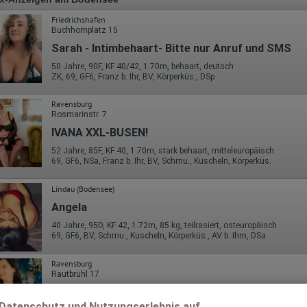
Friedrichshafen
Buchhornplatz 15
Sarah - Intimbehaart- Bitte nur Anruf und SMS
50 Jahre, 90F, KF 40/42, 1.70m, behaart, deutsch
ZK, 69, GF6, Franz b. Ihr, BV, Körperküs., DSp
Ravensburg
Rosmarinstr. 7
IVANA XXL-BUSEN!
52 Jahre, 85F, KF 40, 1.70m, stark behaart, mitteleuropäisch
69, GF6, NSa, Franz b. Ihr, BV, Schmu., Kuscheln, Körperküs.
Lindau (Bodensee)
Angela
40 Jahre, 95D, KF 42, 1.72m, 85 kg, teilrasiert, osteuropäisch
69, GF6, BV, Schmu., Kuscheln, Körperküs., AV b. Ihm, DSa
Ravensburg
Rautbrühl 17
Ab Mo 10.08.! Tina
Datenschutz und Nutzungserlebnis auf