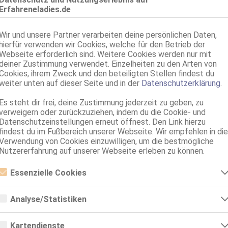
40 Jahre, 80D, KF 36, 1.68m, teilrasiert, osteuropäisch
Erfahreneladies.de
ZK, 69, NSa, Franz b. Ihr, Schmu., Kuscheln, Körperküs., DSa
Ravensburg
Wir und unsere Partner verarbeiten deine persönlichen Daten,
Rosmarinstr. 11
hierfür verwenden wir Cookies, welche für den Betrieb der
NEU! Linda
Webseite erforderlich sind. Weitere Cookies werden nur mit
deiner Zustimmung verwendet. Einzelheiten zu den Arten von
40 Jahre, 80D, KF 38, 1.64m, 70 kg, total rasiert, osteuropäisch
Cookies, ihrem Zweck und den beteiligten Stellen findest du
ZK, AV, 69, DT, NSa, Franz b. Ihr, BV
weiter unten auf dieser Seite und in der
Datenschutzerklärung
.
Friedrichshafen
Es steht dir frei, deine Zustimmung jederzeit zu geben, zu
Flugplatzstr. 27
verweigern oder zurückzuziehen, indem du die Cookie- und
Maria
Datenschutzeinstellungen erneut öffnest. Den Link hierzu
54 Jahre, 95D, KF 38, 1.65m, total rasiert, südländisch
findest du im Fußbereich unserer Webseite. Wir empfehlen in die
ZK, 69, GF6, Franz b. Ihr, Schmu., Kuscheln, Körperküs., DSa
Verwendung von Cookies einzuwilligen, um die bestmögliche
Nutzererfahrung auf unserer Webseite erleben zu können.
Thayngen
Rohrhaldenweg 10
Essenzielle Cookies
Sisy im Club Leguan
Essenzielle Cookies sind alle notwendigen Cookies, die für den Betrieb
Club Leguan - Happy Hour ab 1.4 von 11-16h
der Webseite notwendig sind, indem Grundfunktionen ermöglicht
Analyse/Statistiken
45 Jahre, 75D, KF 36, 1.76m, total rasiert, osteuropäisch
werden. Die Webseite kann ohne diese Cookies nicht richtig
ZK, 69, GF6, Franz b. Ihr, Schmu., Kuscheln, Körperküs., AV b. Ihm
funktionieren.
Analyse- bzw. Statistikcookies sind Cookies, die der Analyse der
Webseiten-Nutzung und der Erstellung von anonymisierten
Kartendienste
Live Sex Cam
Zugriffsstatistiken dienen. Sie helfen den Webseiten-Besitzern zu