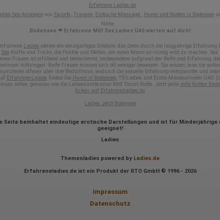
dem Browser des Nutzers übermittelte IP-Adresse wird nicht mit andere
Erfahrene Ladies.de
Daten von Google zusammengeführt.
dies Sex-Anzeigen
von
Escorts
,
Transen
,
Erotische Massage
,
Huren und Nutten in Bodensee
un
Nähe
Erhobene Informationen zum Besucherverhalten sind folgende:
Bodensee ❤ Erfahrene Milf Sex Ladies Ü40 warten auf dich!
Herkunft (Land und Stadt)
 erfahrene
Ladies
stellen ein einzigartiges Erlebnis dar, denn durch die langjährige Erfahrung
Sprache
e
Sex
Kniffe und Tricks, die Punkte und Stellen, um einen Mann so richtig wild zu machen. Sex 
Betriebssystem
enen Frauen ist erfüllend und bereichernd, insbesondere aufgrund der Reife und Erfahrung, die
nerinnen mitbringen. Reife Frauen müssen sich oft weniger beweisen. Sie wissen, was sie wolle
Gerät (PC, Tablet-PC oder Smartphone)
unizieren offener über ihre Bedürfnisse, wodurch die sexuelle Erfahrung entspannter und inten
Browser und alle verwendeten Add-ons
Auf
Erfahrene-Ladies
finden Sie
Huren in Bodensee
, TS-Ladies und Erotik-Masseurinnen Ü40. Ei
Auflösung des Computers
muss reifen, genauso wie die Liebeskünste einer Milf Escort Nutte. Jetzt geile
reife Nutten find
Besucherquelle (Facebook, Suchmaschine oder verweisende
ficken auf Erfahreneladies.de
Webseite)
Ladies Jetzt Bodensee
Welche Dateien wurden heruntergeladen?
Welche Videos angeschaut?
Wurden Werbebanner angeklickt?
e Seite beinhaltet eindeutige erotische Darstellungen und ist für Minderjährige 
geeignet!
Wohin ging der Besucher? Klickte er auf weitere Seiten des Portals
oder hat er sie komplett verlassen?
Ladies
Wie lange blieb der Besucher?
Themenladies powered by
Ladies.de
Ort der Verarbeitung:
Europäische Union & USA
Erfahreneladies.de ist ein Produkt der RTO GmbH © 1996 - 2026
Hotjar
Impressum
Wir nutzen Hotjar als Webanalysedient. Es wird verwendet, um Daten
Datenschutz
über das Benutzerverhalten zu sammeln. Hotjar kann auch im Rahmen
von Umfragen und Feedbackfunktionen, die auf unserer Website