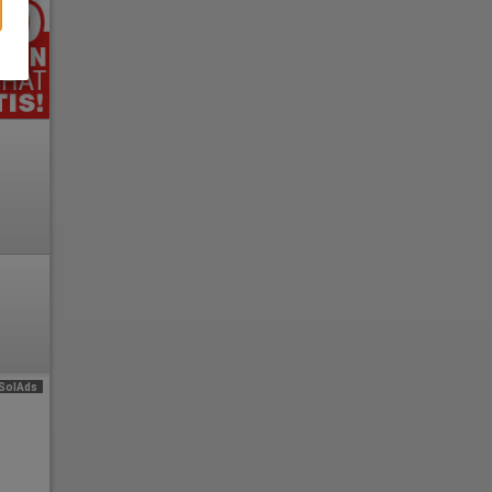
e
SolAds
n