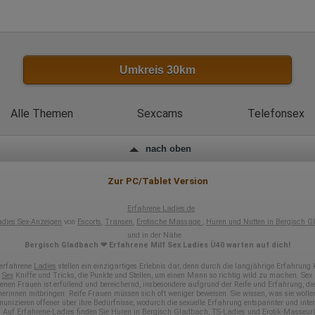
Erhobene Informationen zum Besucherverhalten sind folgende:
Herkunft (Land und Stadt)
Sprache
Betriebssystem
Gerät (PC, Tablet-PC oder Smartphone)
Umkreis 30km
Browser und alle verwendeten Add-ons
Auflösung des Computers
Besucherquelle (Facebook, Suchmaschine oder verweisende
Alle Themen
Sexcams
Telefonsex
Webseite)
Welche Dateien wurden heruntergeladen?
Welche Videos angeschaut?
Wurden Werbebanner angeklickt?
nach oben
Wohin ging der Besucher? Klickte er auf weitere Seiten des Portals
oder hat er sie komplett verlassen?
Wie lange blieb der Besucher?
Zur PC/Tablet Version
Ort der Verarbeitung:
Erfahrene Ladies.de
Europäische Union & USA
adies Sex-Anzeigen
von
Escorts
,
Transen
,
Erotische Massage
,
Huren und Nutten in Bergisch 
Hotjar
und in der Nähe
Bergisch Gladbach ❤ Erfahrene Milf Sex Ladies Ü40 warten auf dich!
Wir nutzen Hotjar als Webanalysedient. Es wird verwendet, um Daten
über das Benutzerverhalten zu sammeln. Hotjar kann auch im Rahmen
 erfahrene
Ladies
stellen ein einzigartiges Erlebnis dar, denn durch die langjährige Erfahrung
e
Sex
Kniffe und Tricks, die Punkte und Stellen, um einen Mann so richtig wild zu machen. Sex 
von Umfragen und Feedbackfunktionen, die auf unserer Website
enen Frauen ist erfüllend und bereichernd, insbesondere aufgrund der Reife und Erfahrung, die
eingebunden sind, von Ihnen bereitgestellte Informationen verarbeiten.
nerinnen mitbringen. Reife Frauen müssen sich oft weniger beweisen. Sie wissen, was sie wolle
unizieren offener über ihre Bedürfnisse, wodurch die sexuelle Erfahrung entspannter und inten
Herausgeber:
. Auf
Erfahrene-Ladies
finden Sie
Huren in Bergisch Gladbach
, TS-Ladies und Erotik-Masseur