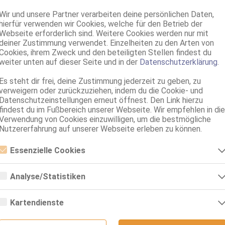
46 Jahre, 80D, KF 44, 1.64m, behaart, deutsch
69, Franz b. Ihr, BV, MFF, Schmu., Kuscheln, Körperküs., RS
Wir und unsere Partner verarbeiten deine persönlichen Daten,
hierfür verwenden wir Cookies, welche für den Betrieb der
Köln
Webseite erforderlich sind. Weitere Cookies werden nur mit
deiner Zustimmung verwendet. Einzelheiten zu den Arten von
Gabi
Cookies, ihrem Zweck und den beteiligten Stellen findest du
41 Jahre, 85C, KF 36/38, 1.70m, total rasiert, deutsch
weiter unten auf dieser Seite und in der
Datenschutzerklärung
.
ZK, 69, GF6, BV, Schmu., Kuscheln, Körperküs., KBp
Es steht dir frei, deine Zustimmung jederzeit zu geben, zu
Köln
verweigern oder zurückzuziehen, indem du die Cookie- und
Datenschutzeinstellungen erneut öffnest. Den Link hierzu
Linda - Wieder da
findest du im Fußbereich unserer Webseite. Wir empfehlen in die
55 Jahre, 80C, KF 38, 1.70m, teilrasiert, deutsch
Verwendung von Cookies einzuwilligen, um die bestmögliche
ZK, 69, GF6, DT, NSa, Franz b. Ihr, BV
Nutzererfahrung auf unserer Webseite erleben zu können.
Köln
Essenzielle Cookies
Natascha Nox - Domina Köln
Essenzielle Cookies sind alle notwendigen Cookies, die für den Betrieb
44 Jahre, 75B, KF 34/36, 1.69m, 58 kg, total rasiert, deutsch
der Webseite notwendig sind, indem Grundfunktionen ermöglicht
Analyse/Statistiken
dominant
werden. Die Webseite kann ohne diese Cookies nicht richtig
funktionieren.
Analyse- bzw. Statistikcookies sind Cookies, die der Analyse der
Webseiten-Nutzung und der Erstellung von anonymisierten
Kartendienste
Zugriffsstatistiken dienen. Sie helfen den Webseiten-Besitzern zu
verstehen, wie Besucher mit Webseiten interagieren, indem
Google Maps
Informationen anonym gesammelt und gemeldet werden.