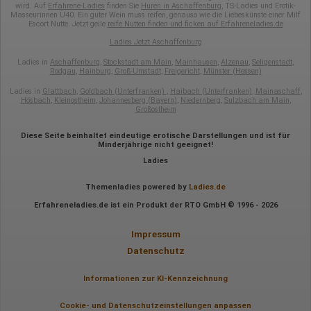
volle IP-Adresse an einen Server von Google in den USA
wird. Auf
Erfahrene-Ladies
finden Sie
Huren in Aschaffenburg
, TS-Ladies und Erotik-
übertragen und dort gekürzt. Die von dem Browser des Nutzers
Masseurinnen Ü40. Ein guter Wein muss reifen, genauso wie die Liebeskünste einer Milf
Escort Nutte. Jetzt geile
reife Nutten finden und ficken auf Erfahreneladies.de
übermittelte IP-Adresse wird nicht mit anderen Daten von Google
zusammengeführt.
Ladies Jetzt Aschaffenburg
Erhobene Informationen zum Besucherverhalten sind folgende:
Ladies in
Aschaffenburg
,
Stockstadt am Main
,
Mainhausen
,
Alzenau
,
Seligenstadt
,
Rodgau
,
Hainburg
,
Groß-Umstadt
,
Freigericht
,
Münster (Hessen)
Herkunft (Land und Stadt)
Sprache
Ladies in
Glattbach
,
Goldbach (Unterfranken)
,
Haibach (Unterfranken)
,
Mainaschaff
,
Hösbach
,
Kleinostheim
,
Johannesberg (Bayern)
,
Niedernberg
,
Sulzbach am Main
,
Betriebssystem
Großostheim
Gerät (PC, Tablet-PC oder Smartphone)
Browser und alle verwendeten Add-ons
Auflösung des Computers
Diese Seite beinhaltet eindeutige erotische Darstellungen und ist für
Minderjährige nicht geeignet!
Besucherquelle (Facebook, Suchmaschine oder
verweisende Webseite)
Ladies
Welche Dateien wurden heruntergeladen?
Welche Videos angeschaut?
Themenladies powered by
Ladies.de
Wurden Werbebanner angeklickt?
Wohin ging der Besucher? Klickte er auf weitere Seiten des
Erfahreneladies.de ist ein Produkt der RTO GmbH © 1996 - 2026
Portals oder hat er sie komplett verlassen?
Wie lange blieb der Besucher?
Impressum
Ort der Verarbeitung:
Datenschutz
Europäische Union & USA
Hotjar
Informationen zur KI-Kennzeichnung
Wir nutzen Hotjar als Webanalysedient. Es wird verwendet, um
Cookie- und Datenschutzeinstellungen anpassen