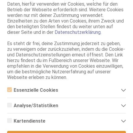
Daten, hierfür verwenden wir Cookies, welche für den
Nähe Freigericht
Betrieb der Webseite erforderlich sind. Weitere Cookies
werden nur mit deiner Zustimmung verwendet.
Blonder Vamp
Einzelheiten zu den Arten von Cookies, ihrem Zweck und
48 Jahre, 80D, KF 38, 1.75m, total rasiert, westeuropäisch
den beteiligten Stellen findest du weiter unten auf
69, NSa, Franz b. Ihr, BV, Schmu., Kuscheln, Körperküs., AV b. Ihm
dieser Seite und in der
Datenschutzerklärung
.
Hainburg
Es steht dir frei, deine Zustimmung jederzeit zu geben,
Michele
zu verweigern oder zurückzuziehen, indem du die Cookie-
und Datenschutzeinstellungen erneut öffnest. Den Link
55 Jahre, 75C, KF 38, 1.60m, 67 kg, total rasiert, deutsch
hierzu findest du im Fußbereich unserer Webseite. Wir
ZK, AV, 69, GF6, DT, NSa, NSp
empfehlen in die Verwendung von Cookies einzuwilligen,
um die bestmögliche Nutzererfahrung auf unserer
Rodgau
Webseite erleben zu können.
Oma iya Super B.h.XXL von Mexikanischen
59 Jahre, 90C, KF 36, 1.75m, total rasiert
Essenzielle Cookies
ZK, 69, Franz b. Ihr, Schmu., Kuscheln, Körperküs., Strip
Essenzielle Cookies sind alle notwendigen Cookies, die für den
Betrieb der Webseite notwendig sind, indem Grundfunktionen
Analyse/Statistiken
SolAds
Anzeige
ermöglicht werden. Die Webseite kann ohne diese Cookies nicht
richtig funktionieren.
Analyse- bzw. Statistikcookies sind Cookies, die der Analyse der
Webseiten-Nutzung und der Erstellung von anonymisierten
Kartendienste
Zugriffsstatistiken dienen. Sie helfen den Webseiten-Besitzern zu
verstehen, wie Besucher mit Webseiten interagieren, indem
Google Maps
Informationen anonym gesammelt und gemeldet werden.