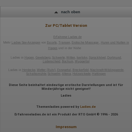
Wir nutzen Hotjar als Webanalysedient. Es wird verwendet, um
nach oben
Daten über das Benutzerverhalten zu sammeln. Hotjar kann
auch im Rahmen von Umfragen und Feedbackfunktionen, die
auf unserer Website eingebunden sind, von Ihnen bereitgestellte
Zur PC/Tablet Version
Informationen verarbeiten.
Herausgeber:
Erfahrene Ladies.de
Hotjar Limited, Malta
Mehr
Ladies Sex-Anzeigen
von
Escorts
,
Transen
,
Erotische Massage
,
Huren und Nutten in
Hagen
und in der Nähe
Erhobene Daten:
Ladies in
Hagen
,
Gevelsberg
,
Schwerte
,
Witten
,
Iserlohn
,
Sprockhövel
,
Dortmund
,
Datum und Uhrzeit des Besuchs
Lüdenscheid
,
Bochum
,
Wuppertal
Gerätetyp
Geografischer Standort
Ladies in
Herdecke
,
Wetter (Ruhr)
,
Ennepetal
,
Breckerfeld
,
Nachrodt-Wiblingwerde
,
IP-Adresse
Schalksmühle
,
Schwelm
,
Altena
,
Holzwickede
,
Hattingen
Mausbewegungen
Besuchte Seiten
Diese Seite beinhaltet eindeutige erotische Darstellungen und ist für
Referrer URL
Minderjährige nicht geeignet!
Bildschirmauflösung
Ladies
Eindeutige Gerätekennung
Sprachinformationen
Gerätebestriebssystem
Themenladies powered by
Ladies.de
Browser-Typ
Erfahreneladies.de ist ein Produkt der RTO GmbH © 1996 - 2026
Klicks
Domain-Name
Eindeutige Benutzerkennung
Impressum
Antworten auf Umfragen