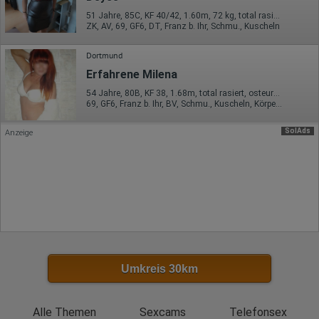
oder in anderen Vertragsstaaten des Abkommens über den
Europäischen Wirtschaftsraum gekürzt, dies bedeutet, dass alle
51 Jahre, 85C, KF 40/42, 1.60m, 72 kg, total rasiert, Latina
Daten anonym erhoben werden. Nur in Ausnahmefällen wird die
ZK, AV, 69, GF6, DT, Franz b. Ihr, Schmu., Kuscheln
volle IP-Adresse an einen Server von Google in den USA
übertragen und dort gekürzt. Die von dem Browser des Nutzers
Dortmund
übermittelte IP-Adresse wird nicht mit anderen Daten von Google
zusammengeführt.
Erfahrene Milena
54 Jahre, 80B, KF 38, 1.68m, total rasiert, osteuropäisch
Erhobene Informationen zum Besucherverhalten sind folgende:
69, GF6, Franz b. Ihr, BV, Schmu., Kuscheln, Körperküs., DSa
Herkunft (Land und Stadt)
Sprache
SolAds
Anzeige
Betriebssystem
Gerät (PC, Tablet-PC oder Smartphone)
Browser und alle verwendeten Add-ons
Auflösung des Computers
Besucherquelle (Facebook, Suchmaschine oder
verweisende Webseite)
Welche Dateien wurden heruntergeladen?
Welche Videos angeschaut?
Wurden Werbebanner angeklickt?
Wohin ging der Besucher? Klickte er auf weitere Seiten des
Portals oder hat er sie komplett verlassen?
Wie lange blieb der Besucher?
Umkreis 30km
Ort der Verarbeitung:
Europäische Union & USA
Alle Themen
Sexcams
Telefonsex
Hotjar