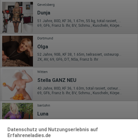
Gevelsberg
Dunja
51 Jahre, 80D, KF 36, 1.67m, 55 kg, total rasiert, mitteleuropäisch
69, GF6, Franz b. Ihr, BV, Schmu., Kuscheln, Körperküs., EL
Dortmund
Olga
52 Jahre, 90B, KF 38, 1.65m, teilrasiert, osteuropäisch
ZK, AV, 69, GF6, DT, NSa, Franz b. Ihr
Witten
Stella GANZ NEU
43 Jahre, 80D, KF 36, 1.63m, total rasiert, osteuropäisch
69, GF6, Franz b. Ihr, BV, Schmu., Kuscheln, Körperküs., DSa
Iserlohn
Luna
40 Jahre, 90E(DD), KF 40, 1.60m, 65 kg, total rasiert, deutsch
ZK, 69, GF6, DT, Franz b. Ihr, BV, Schmu., Kuscheln
Datenschutz und Nutzungserlebnis auf
Erfahreneladies.de