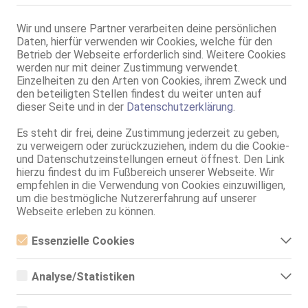
Dortmund-Schüren
15.5km, Püttweg 14a
Wir und unsere Partner verarbeiten deine persönlichen
Maria
Daten, hierfür verwenden wir Cookies, welche für den
49 Jahre, 80E(DD), KF 38, 1.70m, total rasiert, deutsch
Betrieb der Webseite erforderlich sind. Weitere Cookies
ZK, 69, NSa, Franz b. Ihr, BV, MFF, MMF
werden nur mit deiner Zustimmung verwendet.
Einzelheiten zu den Arten von Cookies, ihrem Zweck und
Dortmund
den beteiligten Stellen findest du weiter unten auf
MARGO GANZ NEU!
dieser Seite und in der
Datenschutzerklärung
.
48 Jahre, 80E(DD), KF 38/40, 1.60m, total rasiert, osteuropäisch
Es steht dir frei, deine Zustimmung jederzeit zu geben,
AV, 69, DT, Franz b. Ihr, BV, AV b. Ihm, DSa
zu verweigern oder zurückzuziehen, indem du die Cookie-
und Datenschutzeinstellungen erneut öffnest. Den Link
Dortmund
hierzu findest du im Fußbereich unserer Webseite. Wir
Carle Aletta
empfehlen in die Verwendung von Cookies einzuwilligen,
um die bestmögliche Nutzererfahrung auf unserer
50 Jahre, 75B, KF 36, 1.64m, 53 kg, total rasiert, osteuropäisch
Webseite erleben zu können.
ZK, 69, GF6, NSa, NSp, BV, Schmu., Kuscheln
Essenzielle Cookies
Essenzielle Cookies sind alle notwendigen Cookies, die für den
Betrieb der Webseite notwendig sind, indem Grundfunktionen
Analyse/Statistiken
ermöglicht werden. Die Webseite kann ohne diese Cookies nicht
richtig funktionieren.
Analyse- bzw. Statistikcookies sind Cookies, die der Analyse der
Webseiten-Nutzung und der Erstellung von anonymisierten